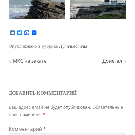
V
T
F
K
w
a
i
c
Опубликовано в рубрике
Путешествия
t
e
t
b
e
o
Навигация
МКС на закате
Донегал
r
o
k
по
записям
ДОБАВИТЬ КОММЕНТАРИЙ
Ваш адрес email не будет опубликован.
Обязательные
поля помечены
*
Комментарий
*