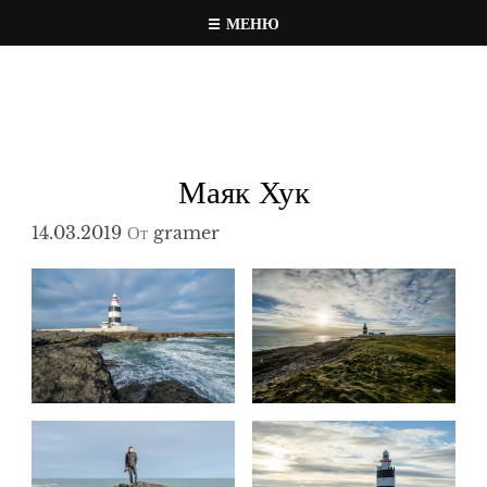
Перейти
МЕНЮ
к
Travel, photo, video web page
gramer.pw
содержимому
Маяк Хук
14.03.2019
От
gramer