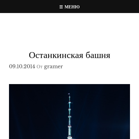
Перейти
МЕНЮ
к
Travel, photo, video web page
gramer.pw
содержимому
Останкинская башня
09.10.2014
От
gramer