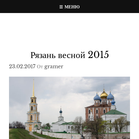
Перейти
МЕНЮ
к
Travel, photo, video web page
gramer.pw
содержимому
Рязань весной 2015
23.02.2017
От
gramer