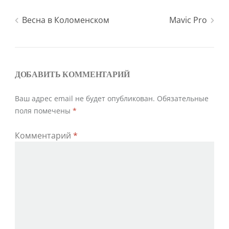
t
b
e
o
Навигация
Весна в Коломенском
Mavic Pro
r
o
k
по
записям
ДОБАВИТЬ КОММЕНТАРИЙ
Ваш адрес email не будет опубликован.
Обязательные
поля помечены
*
Комментарий
*