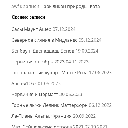
awf
к записи
Парк дикой природы Фота
Свежие записи
Сады Маунт Ашер
07.12.2024
Северное сияние в Мидландс
05.12.2024
Бенбаун, Двенадцадь Бенов
19.09.2024
Червиния октябрь 2023
04.11.2023
Горнолыжный курорт Монте Роза
17.06.2023
Альп-д’Юэз
01.06.2023
Червиния и Церматт
30.05.2023
Горные лыжи Ледник Маттерхорн
06.12.2022
Ла-Плань, Альпы, Франция
20.09.2022
Маэ, Сейшельские острова 2021
07.10.2021